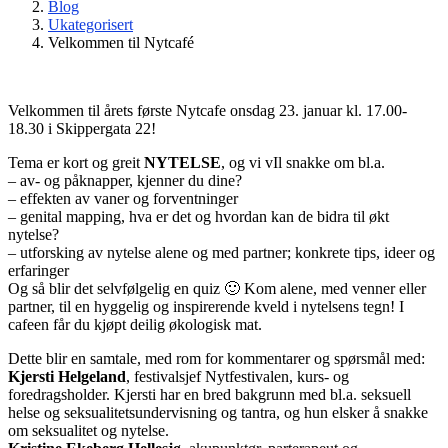
Blog
Ukategorisert
Velkommen til Nytcafé
Velkommen til årets første Nytcafe onsdag 23. januar kl. 17.00-
18.30 i Skippergata 22!
Tema er kort og greit
NYTELSE
, og vi vIl snakke om bl.a.
– av- og påknapper, kjenner du dine?
– effekten av vaner og forventninger
– genital mapping, hva er det og hvordan kan de bidra til økt
nytelse?
– utforsking av nytelse alene og med partner; konkrete tips, ideer og
erfaringer
Og så blir det selvfølgelig en quiz 🙂 Kom alene, med venner eller
partner, til en hyggelig og inspirerende kveld i nytelsens tegn! I
cafeen får du kjøpt deilig økologisk mat.
Dette blir en samtale, med rom for kommentarer og spørsmål med:
Kjersti Helgeland
, festivalsjef Nytfestivalen, kurs- og
foredragsholder. Kjersti har en bred bakgrunn med bl.a. seksuell
helse og seksualitetsundervisning og tantra, og hun elsker å snakke
om seksualitet og nytelse.