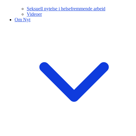
Seksuell nytelse i helsefremmende arbeid
Videoer
Om Nyt