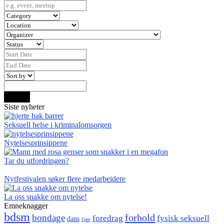
Search
Siste nyheter
Seksuell helse i kriminalomsorgen
Nytelsesprinsippene
Tar du utfordringen?
Nytfestivalen søker flere medarbeidere
La oss snakke om nytelse!
Emneknagger
bdsm
forhold
bondage
foredrag
fysisk seksuell
dans
fjær