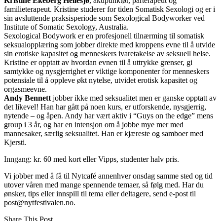
Kristine Ekeberg Hellesjø
, akupunktør, parterapeut og
familieterapeut. Kristine studerer for tiden Somatisk Sexologi og er i
sin avsluttende praksisperiode som Sexological Bodyworker ved
Institute of Somatic Sexology, Australia.
Sexological Bodywork er en profesjonell tilnærming til somatisk
seksualopplæring som jobber direkte med kroppens evne til å utvide
sin erotiske kapasitet og menneskers ivaretakelse av seksuell helse.
Kristine er opptatt av hvordan evnen til å uttrykke grenser, gi
samtykke og nysgjerrighet er viktige komponenter for menneskers
potensiale til å oppleve økt nytelse, utvidet erotisk kapasitet og
orgasmeevne.
Andy Bennett
jobber ikke med seksualitet men er ganske opptatt av
det likevel! Han har gått på noen kurs, er utforskende, nysgjerrig,
nytende – og åpen. Andy har vært aktiv i “Guys on the edge” mens
group i 3 år, og har en intensjon om å jobbe mye mer med
mannesaker, særlig seksualitet. Han er kjæreste og samboer med
Kjersti.
Inngang: kr. 60 med kort eller Vipps, studenter halv pris.
Vi jobber med å få til Nytcafé annenhver onsdag samme sted og tid
utover våren med mange spennende temaer, så følg med. Har du
ønsker, tips eller innspill til tema eller deltagere, send e-post til
post@nytfestivalen.no.
Share This Post