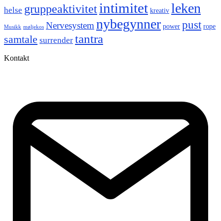
intimitet
leken
gruppeaktivitet
helse
kreativ
nybegynner
pust
Nervesystem
power
rope
Musikk
møljekos
tantra
samtale
surrender
Kontakt