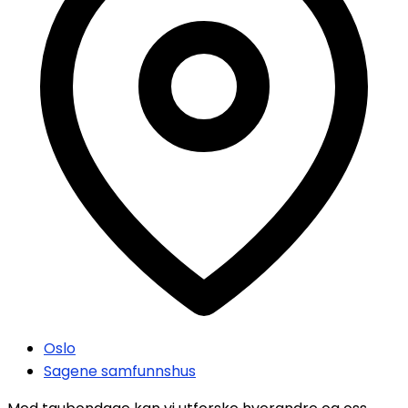
Oslo
Sagene samfunnshus