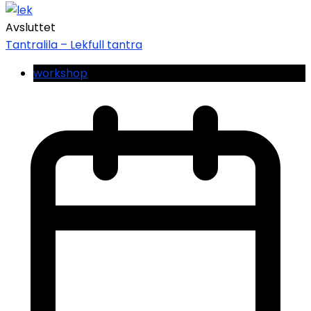
Avsluttet
Tantralila – Lekfull tantra
workshop