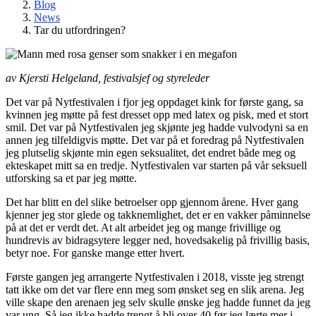
Blog
News
Tar du utfordringen?
av Kjersti Helgeland, festivalsjef og styreleder
Det var på Nytfestivalen i fjor jeg oppdaget kink for første gang, sa
kvinnen jeg møtte på fest dresset opp med latex og pisk, med et stort
smil. Det var på Nytfestivalen jeg skjønte jeg hadde vulvodyni sa en
annen jeg tilfeldigvis møtte. Det var på et foredrag på Nytfestivalen
jeg plutselig skjønte min egen seksualitet, det endret både meg og
ekteskapet mitt sa en tredje. Nytfestivalen var starten på vår seksuell
utforsking sa et par jeg møtte.
Det har blitt en del slike betroelser opp gjennom årene. Hver gang
kjenner jeg stor glede og takknemlighet, det er en vakker påminnelse
på at det er verdt det. At alt arbeidet jeg og mange frivillige og
hundrevis av bidragsytere legger ned, hovedsakelig på frivillig basis,
betyr noe. For ganske mange etter hvert.
Første gangen jeg arrangerte Nytfestivalen i 2018, visste jeg strengt
tatt ikke om det var flere enn meg som ønsket seg en slik arena. Jeg
ville skape den arenaen jeg selv skulle ønske jeg hadde funnet da jeg
var ung. Så jeg ikke hadde trengt å bli over 40 før jeg lærte mer i