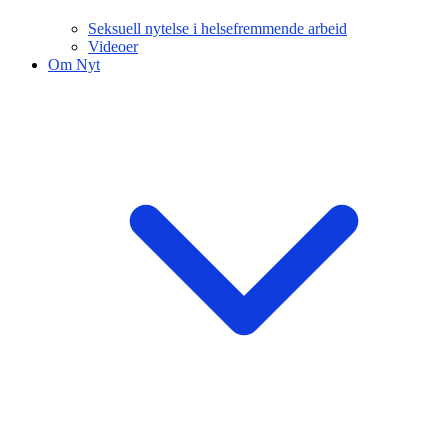
Seksuell nytelse i helsefremmende arbeid
Videoer
Om Nyt