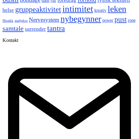
foredrag
fysisk seksuell
dans
fjær
intimitet
leken
gruppeaktivitet
helse
kreativ
nybegynner
pust
Nervesystem
power
rope
Musikk
møljekos
tantra
samtale
surrender
Kontakt