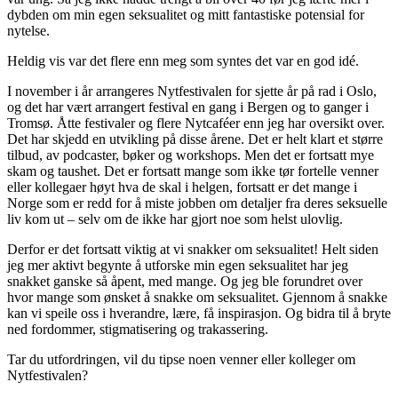
dybden om min egen seksualitet og mitt fantastiske potensial for
nytelse.
Heldig vis var det flere enn meg som syntes det var en god idé.
I november i år arrangeres Nytfestivalen for sjette år på rad i Oslo,
og det har vært arrangert festival en gang i Bergen og to ganger i
Tromsø. Åtte festivaler og flere Nytcaféer enn jeg har oversikt over.
Det har skjedd en utvikling på disse årene. Det er helt klart et større
tilbud, av podcaster, bøker og workshops. Men det er fortsatt mye
skam og taushet. Det er fortsatt mange som ikke tør fortelle venner
eller kollegaer høyt hva de skal i helgen, fortsatt er det mange i
Norge som er redd for å miste jobben om detaljer fra deres seksuelle
liv kom ut – selv om de ikke har gjort noe som helst ulovlig.
Derfor er det fortsatt viktig at vi snakker om seksualitet! Helt siden
jeg mer aktivt begynte å utforske min egen seksualitet har jeg
snakket ganske så åpent, med mange. Og jeg ble forundret over
hvor mange som ønsket å snakke om seksualitet. Gjennom å snakke
kan vi speile oss i hverandre, lære, få inspirasjon. Og bidra til å bryte
ned fordommer, stigmatisering og trakassering.
Tar du utfordringen, vil du tipse noen venner eller kolleger om
Nytfestivalen?