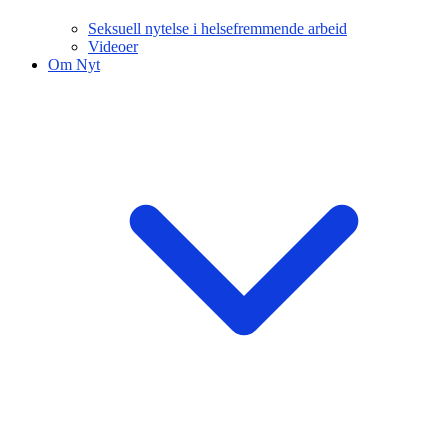
Seksuell nytelse i helsefremmende arbeid
Videoer
Om Nyt