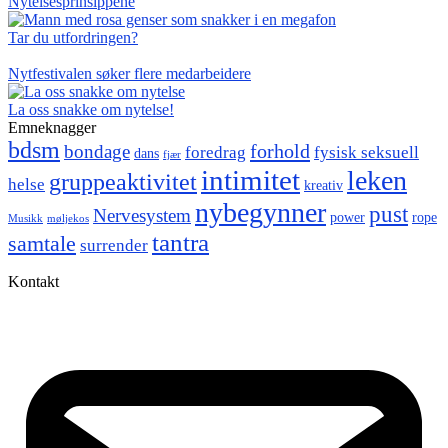
Nytelsesprinsippene
Tar du utfordringen?
Nytfestivalen søker flere medarbeidere
La oss snakke om nytelse!
Emneknagger
bdsm
forhold
bondage
foredrag
fysisk seksuell
dans
fjær
intimitet
leken
gruppeaktivitet
helse
kreativ
nybegynner
pust
Nervesystem
power
rope
Musikk
møljekos
tantra
samtale
surrender
Kontakt