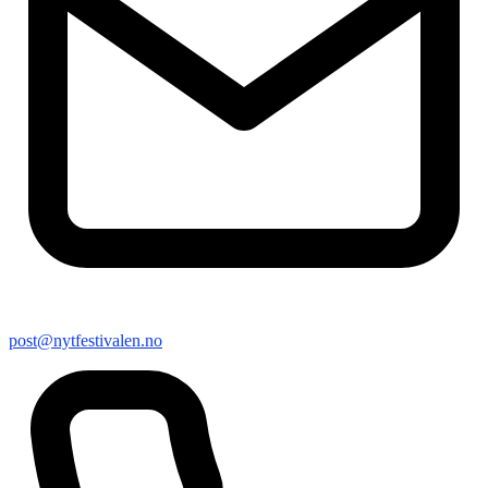
post@nytfestivalen.no