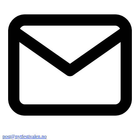
post@nytfestivalen.no