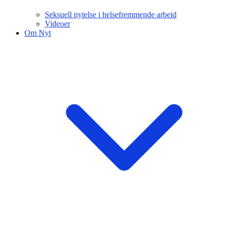
Seksuell nytelse i helsefremmende arbeid
Videoer
Om Nyt