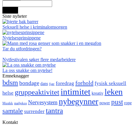
Search
Siste nyheter
Seksuell helse i kriminalomsorgen
Nytelsesprinsippene
Tar du utfordringen?
Nytfestivalen søker flere medarbeidere
La oss snakke om nytelse!
Emneknagger
bdsm
forhold
bondage
foredrag
fysisk seksuell
dans
fjær
intimitet
leken
gruppeaktivitet
helse
kreativ
nybegynner
pust
Nervesystem
power
rope
Musikk
møljekos
tantra
samtale
surrender
Kontakt