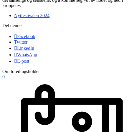
det sanselige og sensuelle, og å komme seg «ut av hodet og ned i
kroppen».
Nytfestivalen 2024
Del denne
Facebook
Twitter
LinkedIn
WhatsApp
E-post
Om foredragsholder
0