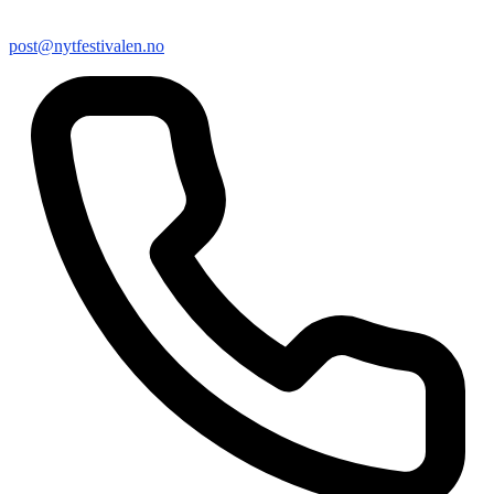
post@nytfestivalen.no