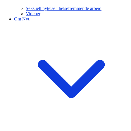
Seksuell nytelse i helsefremmende arbeid
Videoer
Om Nyt