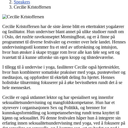
Speakers
Cecilie Kristoffersen
Cecilie Kristoffersen har de siste årene blitt en ettertraktet yogalærer
og fasilitator. Hun underviser blant annet på ulike studioer rundt om
i Oslo, det rusfrie ravekonseptet MorningBeat, og er å finne på
programmet til diverse festivaler og eventer over hele landet. Hennes
undervisningsstil kommer fra et sted av utforskning og intuisjon,
hvor hun ønsker å skape trygge rom hvor alle kan føle seg sett og
ivaretatt til å kunne utforske sin egen kropp og tilstedeværelse.
I tillegg til å undervise i yoga, fasiliterer Cecilie også hjertesirkler,
hvor hun kombinerer somatiske praksiser med yoga, pusteøvelser og
meditasjon, og oppfordrer til ektefølt deling fra hjertet. Hennes
holistiske tilnærming fokuserer på å øke bevisstheten rundt det å se
hele mennesket.
Cecilie er også utdannet lektor og har spesialisert seg innenfor
seksualitetsundervisning og mangfoldskompetanse. Hun har et
styreverv i organisasjonen Sex og Politikk, og brenner for
kunnskapsformidling og kompetanseheving rundt tema knyttet til
kjønn og seksualitet. På denne festivalen håper hun å integrere sin
erfaring innen seksualitetsundervisning med yoga, ved å fokusere på