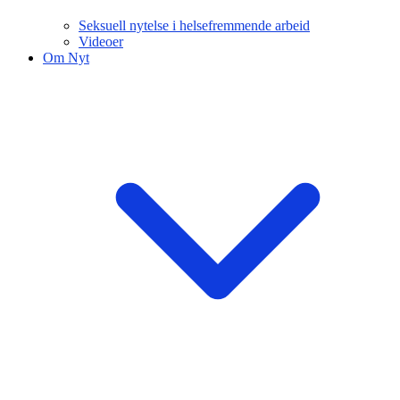
Seksuell nytelse i helsefremmende arbeid
Videoer
Om Nyt