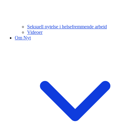
Seksuell nytelse i helsefremmende arbeid
Videoer
Om Nyt