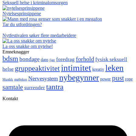
Seksuell helse i kriminalomsorgen
Nytelsesprinsippene
Tar du utfordringen?
Nytfestivalen søker flere medarbeidere
La oss snakke om nytelse!
Emneknagger
bdsm
forhold
bondage
foredrag
fysisk seksuell
dans
fjær
intimitet
leken
gruppeaktivitet
helse
kreativ
nybegynner
pust
Nervesystem
power
rope
Musikk
møljekos
tantra
samtale
surrender
Kontakt