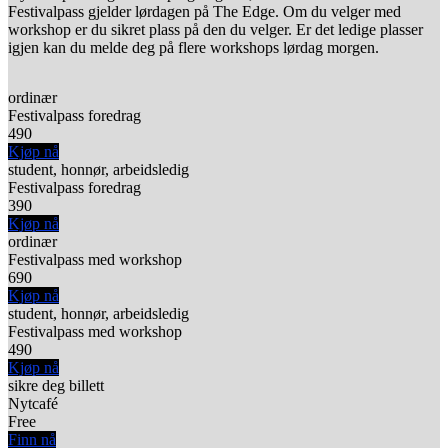
Festivalpass gjelder lørdagen på The Edge. Om du velger med
workshop er du sikret plass på den du velger. Er det ledige plasser
igjen kan du melde deg på flere workshops lørdag morgen.
ordinær
Festivalpass foredrag
490
Kjøp nå
student, honnør, arbeidsledig
Festivalpass foredrag
390
Kjøp nå
ordinær
Festivalpass med workshop
690
Kjøp nå
student, honnør, arbeidsledig
Festivalpass med workshop
490
Kjøp nå
sikre deg billett
Nytcafé
Free
Finn nå