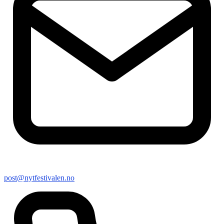
post@nytfestivalen.no