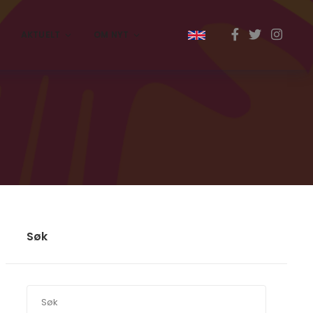
AKTUELT
OM NYT
Søk