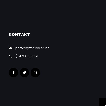
KONTAKT
post@nytfestivalen.no
(+47) 91548371