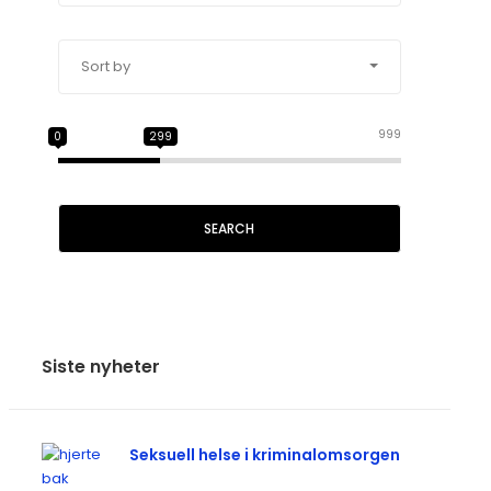
Sort by
999
0
299
SEARCH
Siste nyheter
Seksuell helse i kriminalomsorgen