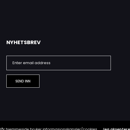
NYHETSBREV
Vår hjemmeside bruker informasjonskapsler/cookies.
Jeg akseptere