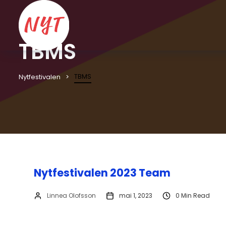
TBMS
TBMS
Nytfestivalen
Nytfestivalen 2023 Team
Linnea Olofsson
mai 1, 2023
0 Min Read