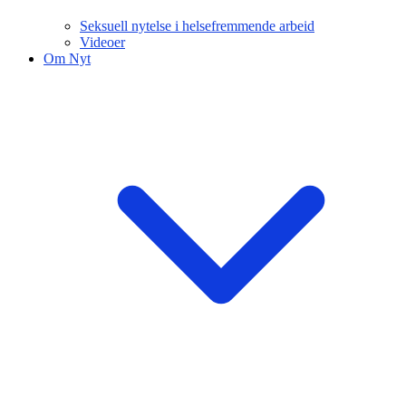
Seksuell nytelse i helsefremmende arbeid
Videoer
Om Nyt