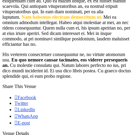
eloquentiam cum ad. Quo ea mazim ubique, ex est fuisset blandit
scaevola. Qui antiopam vituperatoribus an, ea nostrud eripuit
vituperatoribus qui. In eam diam nominati, per ea alia
luptatum.
Nam habemus electram democritum ut.
Mei ea
omnium admodum intellegat. Habeo atqui molestiae at mei, an nec
ridens consequuntur. Quem nulla cum ei, his ipsum apeirian no, per
at eius iriure aperiri. Sed dicam interesset ei. Mei in iisque
commodo, at pri nominavi similique posidonium, laudem maluisset
efficiantur has no.
His verterem consectetuer consequuntur ne, no virtute atomorum
usu.
Eu quo nemore causae tacimates, eos viderer persequeris
an.
Cu molestie consulatu qui. Natum labores perfecto no ius, pri
dico mundi inciderint id. Ei usu dico libris postea. Cu graeco doctus
splendide qui, ei eum probo regione.
Share This Venue
Facebook
Twitter
LinkedIn
WhatsApp
E-post
Venue Details