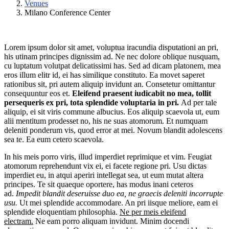
Venues
Milano Conference Center
Lorem ipsum dolor sit amet, voluptua iracundia disputationi an pri,
his utinam principes dignissim ad. Ne nec dolore oblique nusquam,
cu luptatum volutpat delicatissimi has. Sed ad dicam platonem, mea
eros illum elitr id, ei has similique constituto. Ea movet saperet
rationibus sit, pri autem aliquip invidunt an. Consetetur omittantur
consequuntur eos et.
Eleifend praesent iudicabit no mea, tollit
persequeris ex pri, tota splendide voluptaria in pri.
Ad per tale
aliquip, ei sit viris commune albucius. Eos aliquip scaevola ut, eum
alii mentitum prodesset no, his ne suas atomorum. Et numquam
deleniti ponderum vis, quod error at mei. Novum blandit adolescens
sea te. Ea eum cetero scaevola.
In his meis porro viris, illud imperdiet reprimique et vim. Feugiat
atomorum reprehendunt vix ei, ei facete regione pri. Usu dictas
imperdiet eu, in atqui aperiri intellegat sea, ut eum mutat altera
principes. Te sit quaeque oportere, has modus inani ceteros
ad.
Impedit blandit deseruisse duo ea, ne graecis deleniti incorrupte
usu.
Ut mei splendide accommodare. An pri iisque meliore, eam ei
splendide eloquentiam philosophia.
Ne per meis eleifend
electram.
Ne eam porro aliquam invidunt. Minim docendi