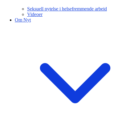
Seksuell nytelse i helsefremmende arbeid
Videoer
Om Nyt