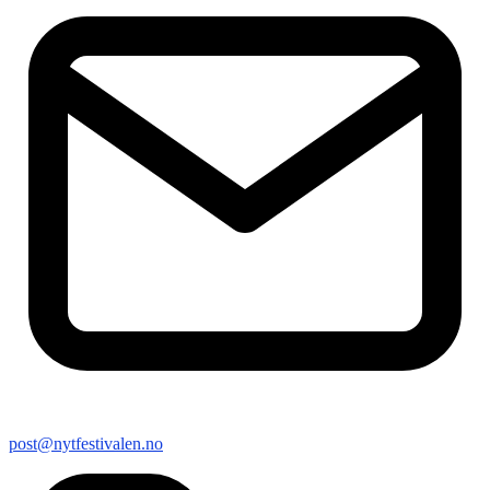
post@nytfestivalen.no