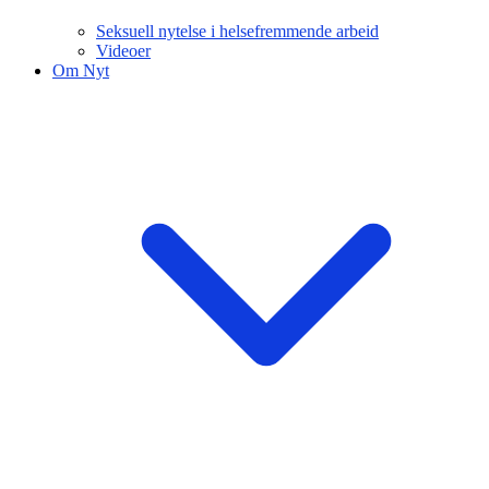
Seksuell nytelse i helsefremmende arbeid
Videoer
Om Nyt