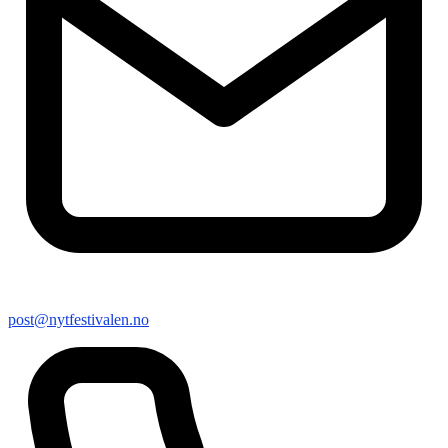
post@nytfestivalen.no