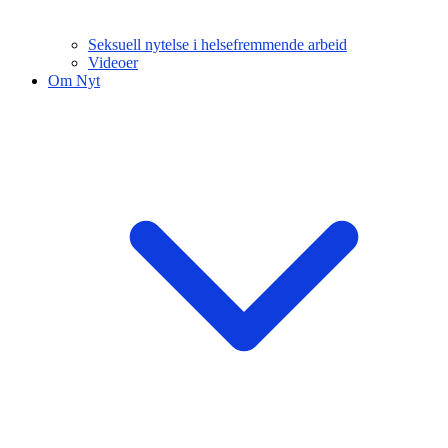
Seksuell nytelse i helsefremmende arbeid
Videoer
Om Nyt