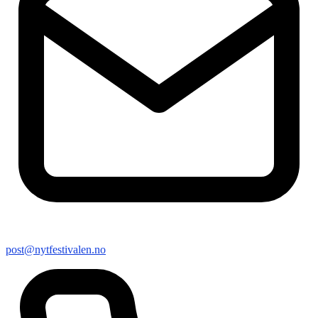
post@nytfestivalen.no