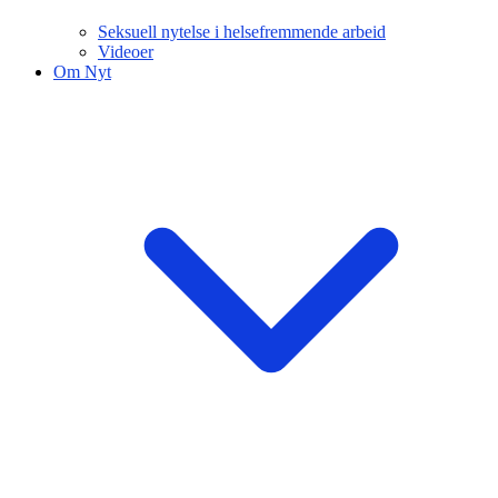
Seksuell nytelse i helsefremmende arbeid
Videoer
Om Nyt