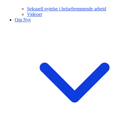
Seksuell nytelse i helsefremmende arbeid
Videoer
Om Nyt