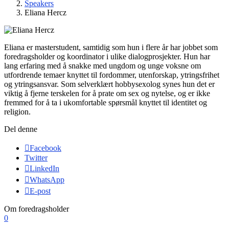
Speakers
Eliana Hercz
Eliana er masterstudent, samtidig som hun i flere år har jobbet som
foredragsholder og koordinator i ulike dialogprosjekter. Hun har
lang erfaring med å snakke med ungdom og unge voksne om
utfordrende temaer knyttet til fordommer, utenforskap, ytringsfrihet
og ytringsansvar. Som selverklært hobbysexolog synes hun det er
viktig å fjerne terskelen for å prate om sex og nytelse, og er ikke
fremmed for å ta i ukomfortable spørsmål knyttet til identitet og
religion.
Del denne
Facebook
Twitter
LinkedIn
WhatsApp
E-post
Om foredragsholder
0