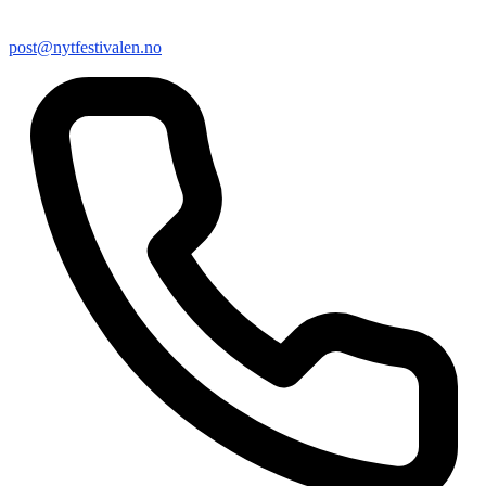
post@nytfestivalen.no