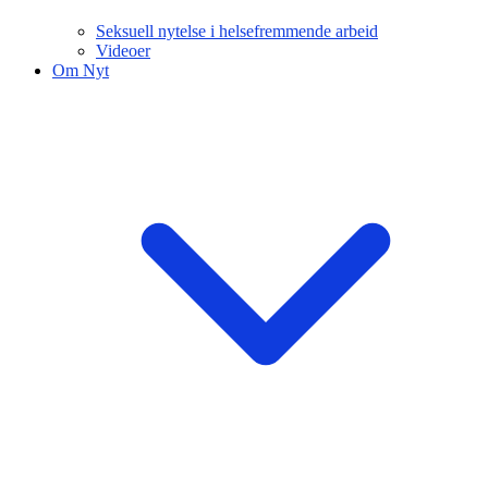
Seksuell nytelse i helsefremmende arbeid
Videoer
Om Nyt