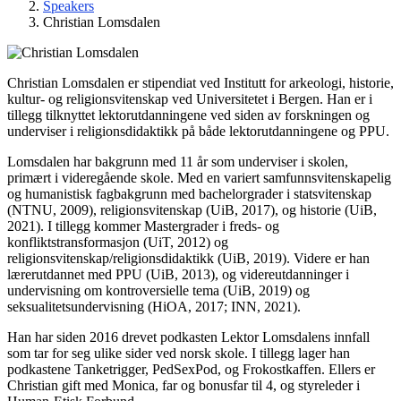
Speakers
Christian Lomsdalen
Christian Lomsdalen er stipendiat ved Institutt for arkeologi, historie,
kultur- og religionsvitenskap ved Universitetet i Bergen. Han er i
tillegg tilknyttet lektorutdanningene ved siden av forskningen og
underviser i religionsdidaktikk på både lektorutdanningene og PPU.
Lomsdalen har bakgrunn med 11 år som underviser i skolen,
primært i videregående skole. Med en variert samfunnsvitenskapelig
og humanistisk fagbakgrunn med bachelorgrader i statsvitenskap
(NTNU, 2009), religionsvitenskap (UiB, 2017), og historie (UiB,
2021). I tillegg kommer Mastergrader i freds- og
konfliktstransformasjon (UiT, 2012) og
religionsvitenskap/religionsdidaktikk (UiB, 2019). Videre er han
lærerutdannet med PPU (UiB, 2013), og videreutdanninger i
undervisning om kontroversielle tema (UiB, 2019) og
seksualitetsundervisning (HiOA, 2017; INN, 2021).
Han har siden 2016 drevet podkasten Lektor Lomsdalens innfall
som tar for seg ulike sider ved norsk skole. I tillegg lager han
podkastene Tanketrigger, PedSexPod, og Frokostkaffen. Ellers er
Christian gift med Monica, far og bonusfar til 4, og styreleder i