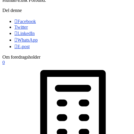
Human-Etisk Forbund.
Del denne
Facebook
Twitter
LinkedIn
WhatsApp
E-post
Om foredragsholder
0