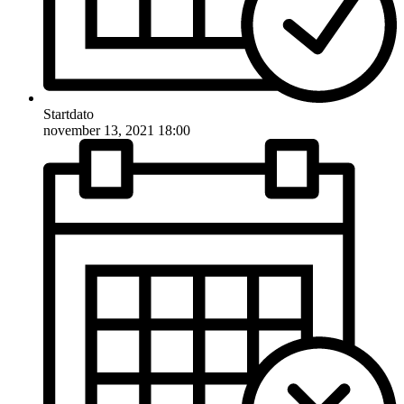
Startdato
november 13, 2021 18:00