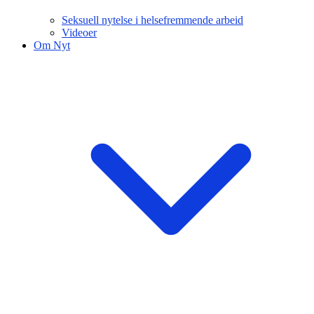
Seksuell nytelse i helsefremmende arbeid
Videoer
Om Nyt