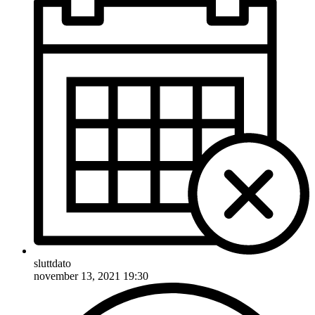
sluttdato
november 13, 2021 19:30