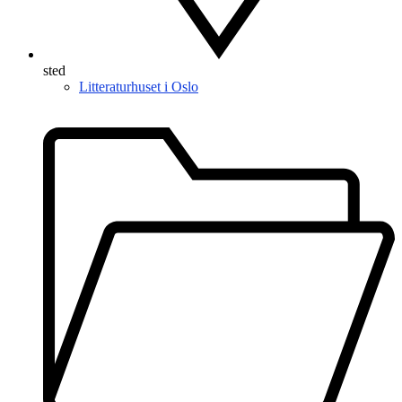
sted
Litteraturhuset i Oslo