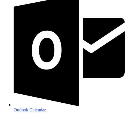
Outlook Calendar