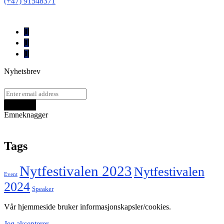
(+47) 91548371
Nyhetsbrev
Emneknagger
Tags
Nytfestivalen 2023
Nytfestivalen
Event
2024
Speaker
Vår hjemmeside bruker informasjonskapsler/cookies.
Jeg aksepterer