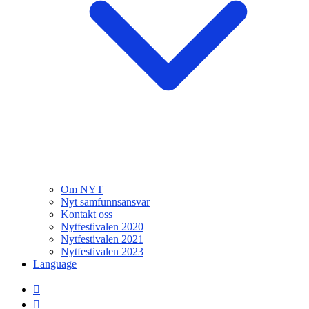
Om NYT
Nyt samfunnsansvar
Kontakt oss
Nytfestivalen 2020
Nytfestivalen 2021
Nytfestivalen 2023
Language