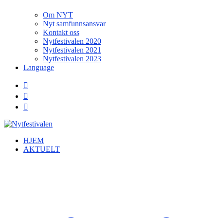
Om NYT
Nyt samfunnsansvar
Kontakt oss
Nytfestivalen 2020
Nytfestivalen 2021
Nytfestivalen 2023
Language
HJEM
AKTUELT